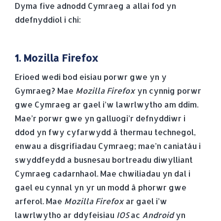
Dyma five adnodd Cymraeg a allai fod yn
ddefnyddiol i chi:
1. Mozilla Firefox
Erioed wedi bod eisiau porwr gwe yn y
Gymraeg? Mae
Mozilla Firefox
yn cynnig porwr
gwe Cymraeg ar gael i’w lawrlwytho am ddim.
Mae’r porwr gwe yn galluogi’r defnyddiwr i
ddod yn fwy cyfarwydd â thermau technegol,
enwau a disgrifiadau Cymraeg; mae’n caniatáu i
swyddfeydd a busnesau bortreadu diwylliant
Cymraeg cadarnhaol. Mae chwiliadau yn dal i
gael eu cynnal yn yr un modd â phorwr gwe
arferol. Mae
Mozilla Firefox
ar gael i’w
lawrlwytho ar ddyfeisiau
IOS
ac
Android
yn