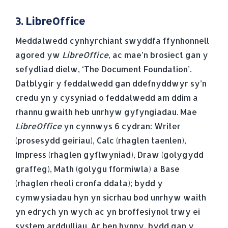
3. LibreOffice
Meddalwedd cynhyrchiant swyddfa ffynhonnell
agored yw
LibreOffice
, ac mae’n brosiect gan y
sefydliad dielw, ‘The Document Foundation’.
Datblygir y feddalwedd gan ddefnyddwyr sy’n
credu yn y cysyniad o feddalwedd am ddim a
rhannu gwaith heb unrhyw gyfyngiadau. Mae
LibreOffice
yn cynnwys 6 cydran: Writer
(prosesydd geiriau), Calc (rhaglen taenlen),
Impress (rhaglen gyflwyniad), Draw (golygydd
graffeg), Math (golygu fformiwla) a Base
(rhaglen rheoli cronfa ddata); bydd y
cymwysiadau hyn yn sicrhau bod unrhyw waith
yn edrych yn wych ac yn broffesiynol trwy ei
system arddulliau. Ar ben hynny, bydd gan y