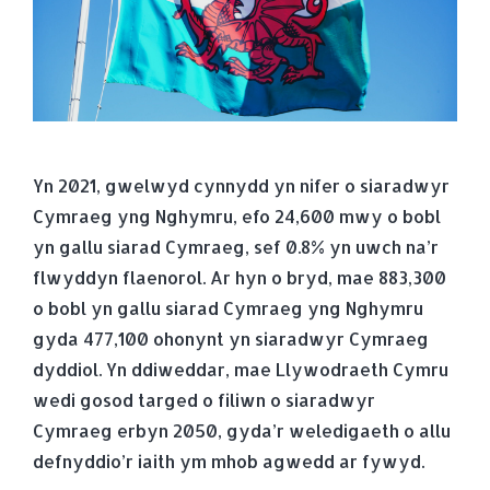
Yn 2021, gwelwyd cynnydd yn nifer o siaradwyr
Cymraeg yng Nghymru, efo 24,600 mwy o bobl
yn gallu siarad Cymraeg, sef 0.8% yn uwch na’r
flwyddyn flaenorol. Ar hyn o bryd, mae 883,300
o bobl yn gallu siarad Cymraeg yng Nghymru
gyda 477,100 ohonynt yn siaradwyr Cymraeg
dyddiol. Yn ddiweddar, mae Llywodraeth Cymru
wedi gosod targed o filiwn o siaradwyr
Cymraeg erbyn 2050, gyda’r weledigaeth o allu
defnyddio’r iaith ym mhob agwedd ar fywyd.