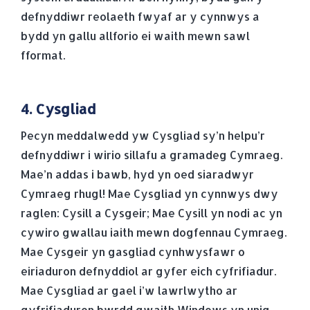
defnyddiwr reolaeth fwyaf ar y cynnwys a
bydd yn gallu allforio ei waith mewn sawl
fformat.
4. Cysgliad
Pecyn meddalwedd yw Cysgliad sy’n helpu’r
defnyddiwr i wirio sillafu a gramadeg Cymraeg.
Mae’n addas i bawb, hyd yn oed siaradwyr
Cymraeg rhugl! Mae Cysgliad yn cynnwys dwy
raglen: Cysill a Cysgeir; Mae Cysill yn nodi ac yn
cywiro gwallau iaith mewn dogfennau Cymraeg.
Mae Cysgeir yn gasgliad cynhwysfawr o
eiriaduron defnyddiol ar gyfer eich cyfrifiadur.
Mae Cysgliad ar gael i’w lawrlwytho ar
gyfrifiaduron bwrdd gwaith Windows yn unig,