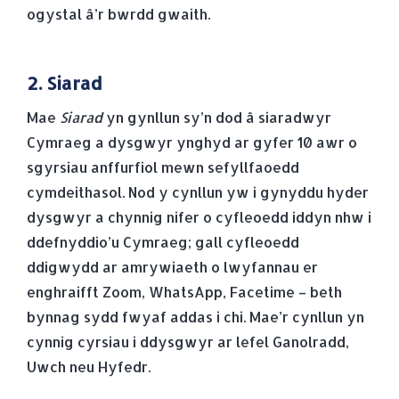
ogystal â’r bwrdd gwaith.
2. Siarad
Mae
Siarad
yn gynllun sy’n dod â siaradwyr
Cymraeg a dysgwyr ynghyd ar gyfer 10 awr o
sgyrsiau anffurfiol mewn sefyllfaoedd
cymdeithasol. Nod y cynllun yw i gynyddu hyder
dysgwyr a chynnig nifer o cyfleoedd iddyn nhw i
ddefnyddio’u Cymraeg; gall cyfleoedd
ddigwydd ar amrywiaeth o lwyfannau er
enghraifft Zoom, WhatsApp, Facetime – beth
bynnag sydd fwyaf addas i chi. Mae’r cynllun yn
cynnig cyrsiau i ddysgwyr ar lefel Ganolradd,
Uwch neu Hyfedr.