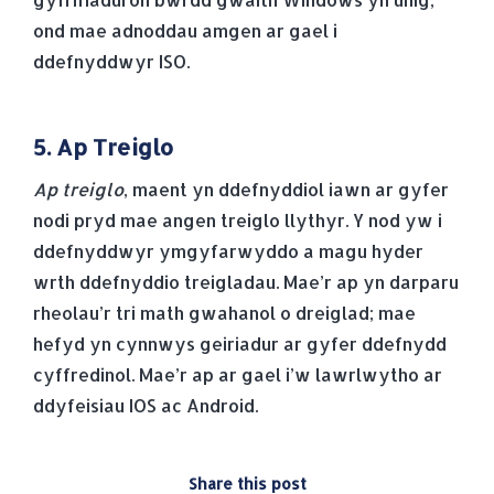
ond mae adnoddau amgen ar gael i
ddefnyddwyr ISO.
5. Ap Treiglo
Ap treiglo
, maent yn ddefnyddiol iawn ar gyfer
nodi pryd mae angen treiglo llythyr. Y nod yw i
ddefnyddwyr ymgyfarwyddo a magu hyder
wrth ddefnyddio treigladau. Mae’r ap yn darparu
rheolau’r tri math gwahanol o dreiglad; mae
hefyd yn cynnwys geiriadur ar gyfer ddefnydd
cyffredinol. Mae’r ap ar gael i’w lawrlwytho ar
ddyfeisiau IOS ac Android.
Share this post